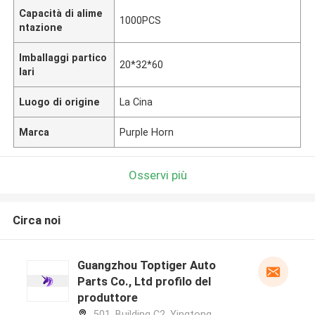
Capacità di alime
1000PCS
ntazione
Imballaggi partico
20*32*60
lari
Luogo di origine
La Cina
Marca
Purple Horn
Osservi più
Circa noi
Guangzhou Toptiger Auto
Parts Co., Ltd profilo del
produttore
501, Building C2, Yingtong