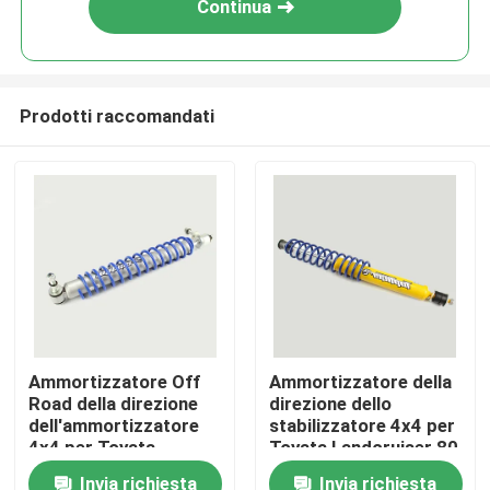
Continua
Prodotti raccomandati
Casa.
Ammortizzatore Off
Ammortizzatore della
Road della direzione
direzione dello
Prodotti
dell'ammortizzatore
stabilizzatore 4x4 per
4x4 per Toyata
Toyata Landcruiser 80
Landcruiser 79
Off Road
Invia richiesta
Invia richiesta
Video