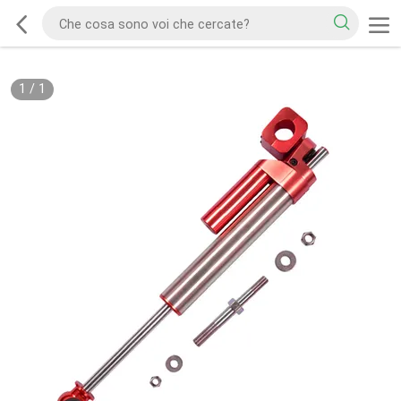
1
/
1