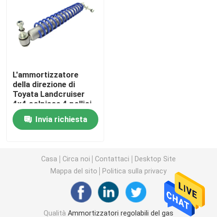
Ammortizzatore delle cellule della schiuma
Nitro ammortizzatori del gas
L'ammortizzatore
della direzione di
Ammortizzatore a distanza del bacino idrico
Toyata Landcruiser
4x4 colpisce 4 pollici
6 pollici di
Mono ammortizzatore della metropolitana
Invia richiesta
sollevamento
Ammortizzatore ed Assemblea del puntone
Casa
Circa noi
Contattaci
Desktop Site
Mappa del sito
Politica sulla privacy
Ammortizzatore di Coilover
Molla elicoidale del veicolo
Qualità
Ammortizzatori regolabili del gas