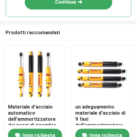
Continua
Prodotti raccomandati
Casa.
Materiale d'acciaio
un adeguamento
automatico
materiale d'acciaio di
Prodotti
dell'ammortizzatore
9 fasi
dei pezzi di ricambio
dell'ammortizzatore
del gas dell'azoto per
delle cellule della
Invia richiesta
Invia richiesta
Video