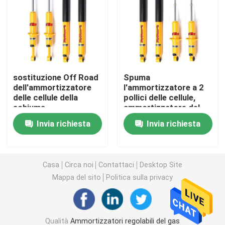
Ammortizzatore delle cellule della schiuma
Nitro ammortizzatori del gas
sostituzione Off Road
Spuma
dell'ammortizzatore
l'ammortizzatore a 2
Ammortizzatore a distanza del bacino idrico
delle cellule della
pollici delle cellule,
schiuma
ammortizzatore del
dell'ascensore 4x4 per
metallo per Colorado
Mono ammortizzatore della metropolitana
Invia richiesta
Invia richiesta
Isuzu D-massimo
RG1 RG2
Ammortizzatore ed Assemblea del puntone
Casa
Circa noi
Contattaci
Desktop Site
Mappa del sito
Politica sulla privacy
Ammortizzatore di Coilover
Molla elicoidale del veicolo
Qualità
Ammortizzatori regolabili del gas