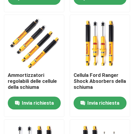
il ODM della grande
schiuma dell'azoto
muraglia
4x4
Su di noi
Visita alla fabbrica
Controllo della qualità
Contattaci
Ammortizzatori
Cellula Ford Ranger
regolabili delle cellule
Shock Absorbers della
della schiuma
schiuma
Notizie
Invia richiesta
Invia richiesta
Chiedi un preventivo
Ammortizzatori regolabili del gas