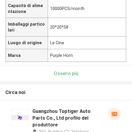
Capacità di alime
10000PCS/month
ntazione
Imballaggi partico
20*20*58
lari
Luogo di origine
La Cina
Marca
Purple Horn
Osservi più
Circa noi
Guangzhou Toptiger Auto
Parts Co., Ltd profilo del
produttore
501, Building C2, Yingtong